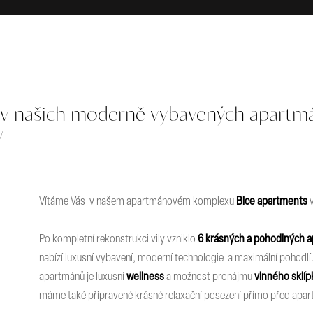
e v našich moderně vybavených apartm
y
Vítáme Vás v našem apartmánovém komplexu
Bice apartments
v
Po kompletní rekonstrukci vily vzniklo
6 krásných a pohodlných 
nabízí luxusní vybavení, moderní technologie a maximální pohodlí
apartmánů je luxusní
wellness
a možnost pronájmu
vinného sklíp
máme také připravené krásné relaxační posezení přímo před apa