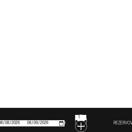
REZERVO
Hosté