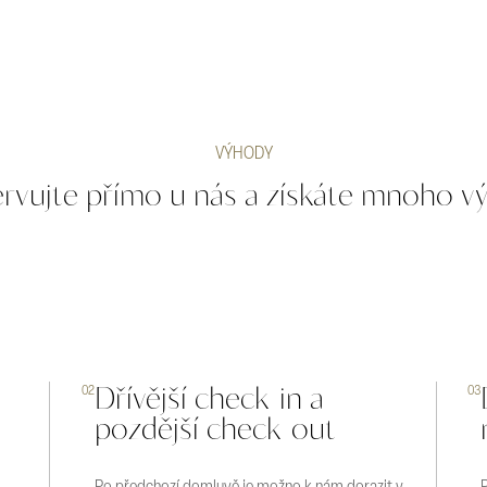
VÝHODY
rvujte přímo u nás a získáte mnoho v
u
Dřívější check-in a
02
03
pozdější check-out