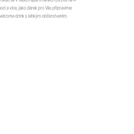
Pokud se v našich apartmánech zdržíte na 4
noci a více, jako dárek pro Vás připravíme
welcome drink s lehkým občerstvením.