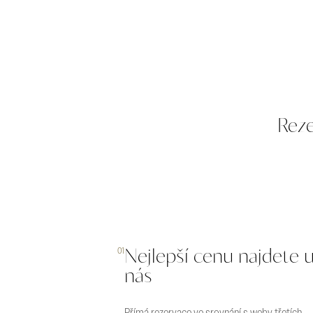
Reze
Nejlepší cenu najdete 
01
nás