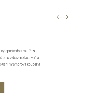
vaný apartmán s manželskou
ě plně vybavené kuchyně a
 luxusní mramorová koupelna