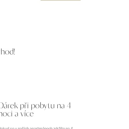
ýhod!
Dárek při pobytu na 4
noci a více