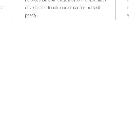
Po předchozí domluvě je možno k nám dorazit v
pší
dřívějších hodinách nebo se naopak odhlásit
později.