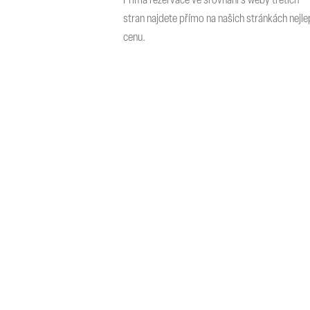
Přímá rezervace ve srovnání s weby třetích
stran najdete přímo na našich stránkách nejle
cenu.