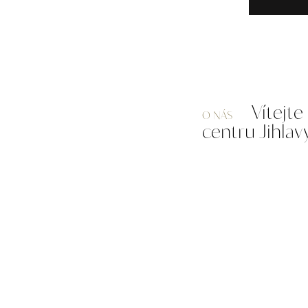
Vítejt
O NÁS
centru Jihlav