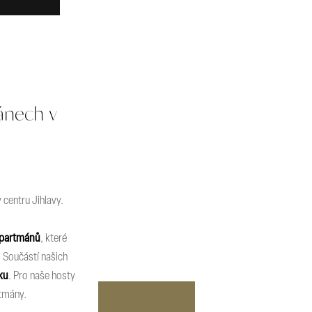
ánech v
 centru Jihlavy.
apartmánů
, které
. Součástí našich
ku
. Pro naše hosty
rtmány.
Zobrazit více